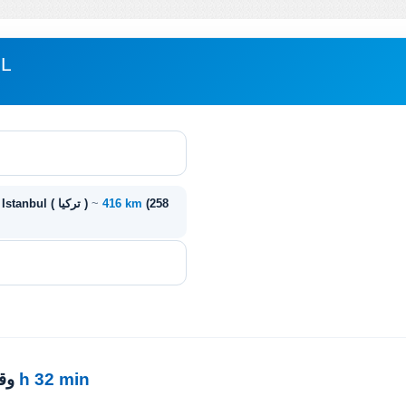
مبا
(258
416 km
~
سفرنبلو ( تركيا ) - Istanbul ( تركيا )
4 h 32 min
· 