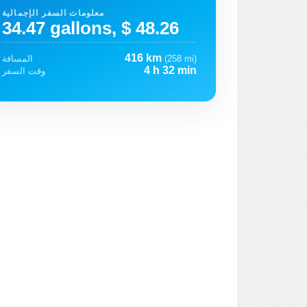
معلومات السفر الإجمالية
34.47 gallons, $ 48.26
416 km
(258 mi)
المسافة
4 h 32 min
وقت السفر