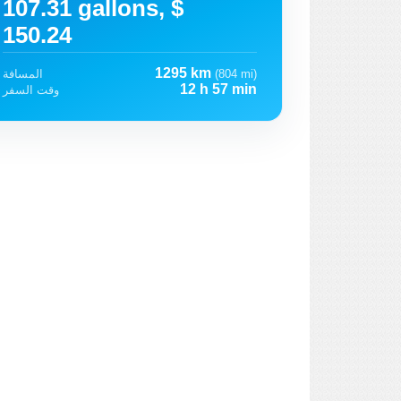
107.31 gallons, $
150.24
1295 km
(804 mi)
المسافة
12 h 57 min
وقت السفر