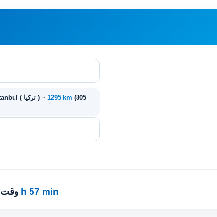
(805
1295 km
~
اورفة ( تركيا ) - Istanbul ( تركيا )
12 h 57 min
· وقت