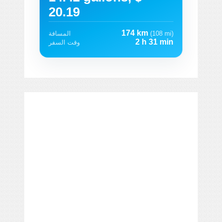
20.19
174 km
(108 mi)
المسافة
2 h 31 min
وقت السفر