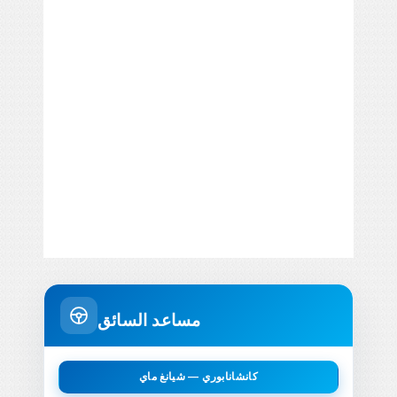
مساعد السائق
كانشانابوري — شيانغ ماي