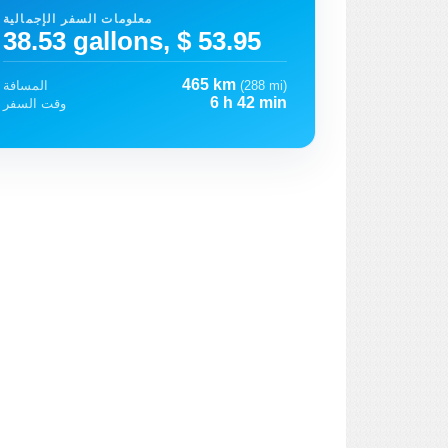
معلومات السفر الإجمالية
38.53 gallons, $ 53.95
465 km
(288 mi)
المسافة
6 h 42 min
وقت السفر