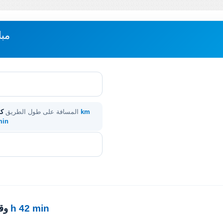
مبا
465 km
المسافة على طول الطريق
كا
 min
6 h 42 min
· 