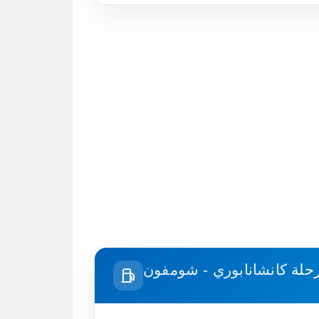
رحلة
كانشانابوري - شومفون