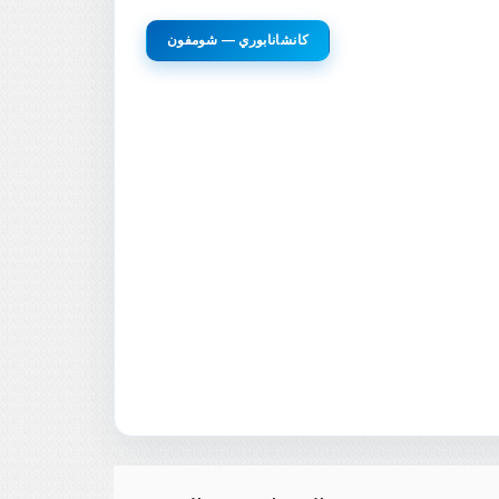
كانشانابوري — شومفون