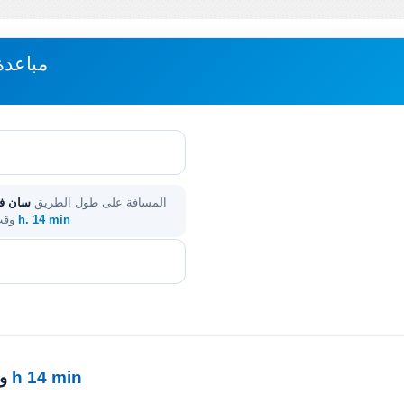
مباعدة
المسافة على طول الطريق
سان في
2 h. 14 min
. و
2 h 14 min
·