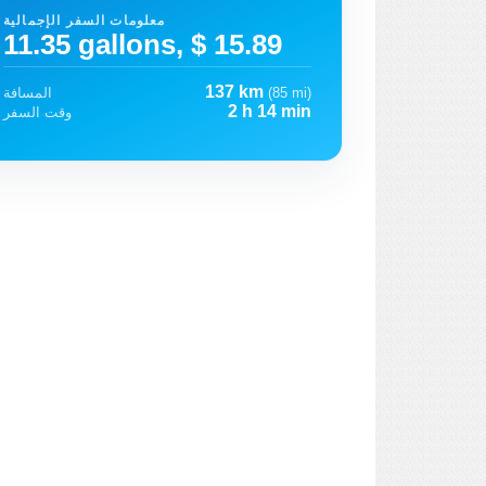
معلومات السفر الإجمالية
11.35 gallons, $ 15.89
137 km
(85 mi)
المسافة
2 h 14 min
وقت السفر