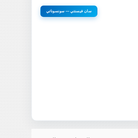
سان فيسنتي — سونسوناتي