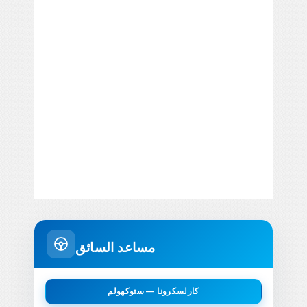
مساعد السائق
كارلسكرونا — ستوكهولم