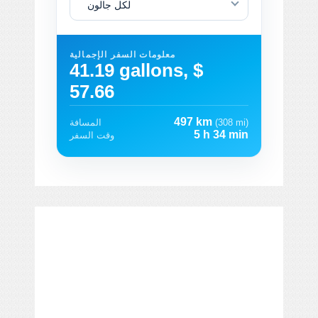
لكل جالون
معلومات السفر الإجمالية
41.19 gallons, $
57.66
497 km
(308 mi)
المسافة
5 h 34 min
وقت السفر