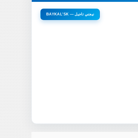
BAYKAL'SK — نيجني تاجيل