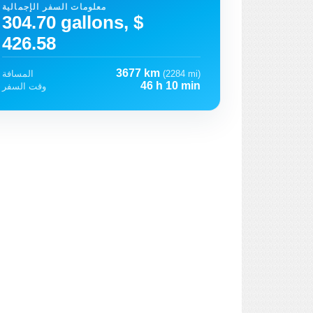
معلومات السفر الإجمالية
304.70 gallons, $
426.58
3677 km
(2284 mi)
المسافة
46 h 10 min
وقت السفر