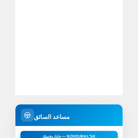
مساعد السائق
خاباروفسك — NOVOURAL'SK