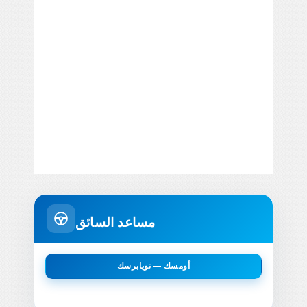
مساعد السائق
أومسك — نويابرسك