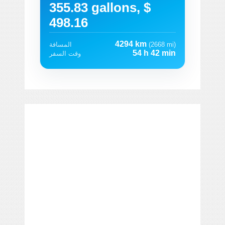
355.83 gallons, $
498.16
4294 km
(2668 mi)
المسافة
54 h 42 min
وقت السفر