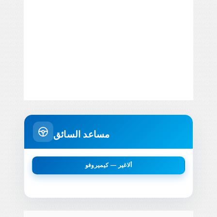
مساعد السائق
ألاغير — كيميروفو