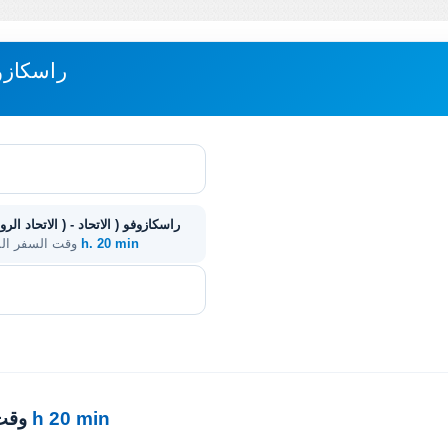
مباعدة ASTRAKHAN' - ر
11 h. 20 min
. وقت السفر ا
11 h 20 min
· وق