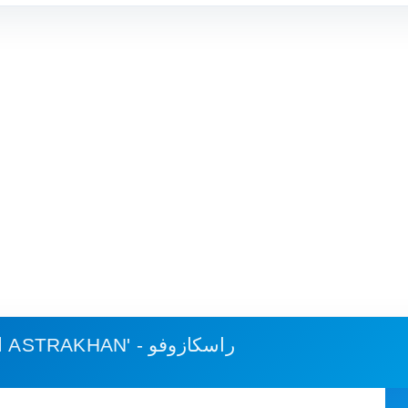
ASTRAKHAN' - راسكازوفو
استهلاك الوقود وكلفة الرحلة