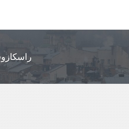
مباعدة ASTRAKHAN' - راسك