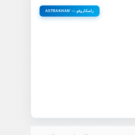
ASTRAKHAN' — راسكازوفو