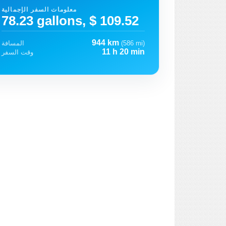
معلومات السفر الإجمالية
78.23 gallons, $ 109.52
944 km
(586 mi)
المسافة
11 h 20 min
وقت السفر