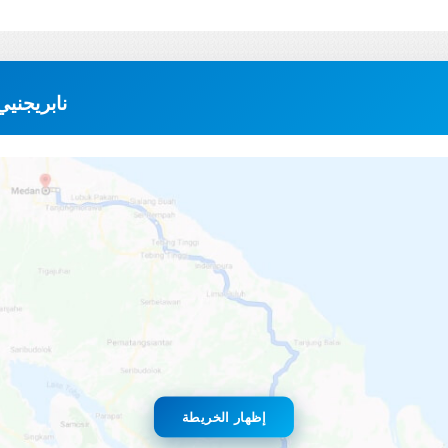
خريطة الطريق GALICH 
إظهار الخريطة