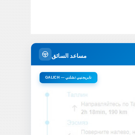
مساعد السائق
GALICH — نابريجنيي تشلني