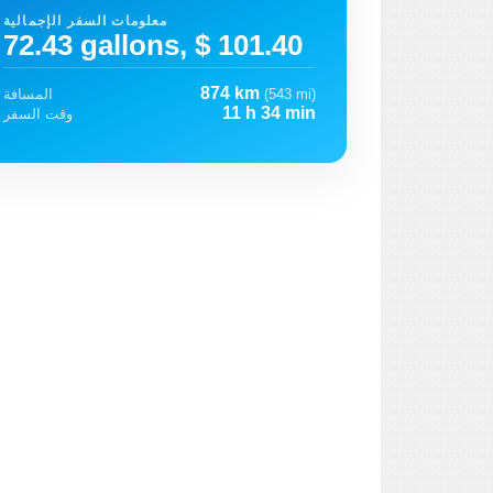
معلومات السفر الإجمالية
72.43 gallons, $ 101.40
874 km
(543 mi)
المسافة
11 h 34 min
وقت السفر