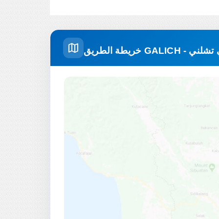
- نابريجنيي تشلني