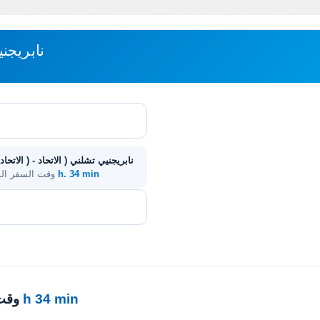
مباعدة GALICH 
11 h. 34 min
. وقت السفر ا
11 h 34 min
· وق