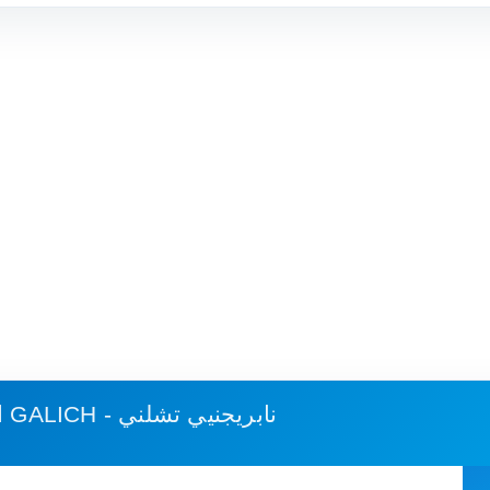
GALICH - نابريجنيي تشلني
استهلاك الوقود وكلفة الرحلة