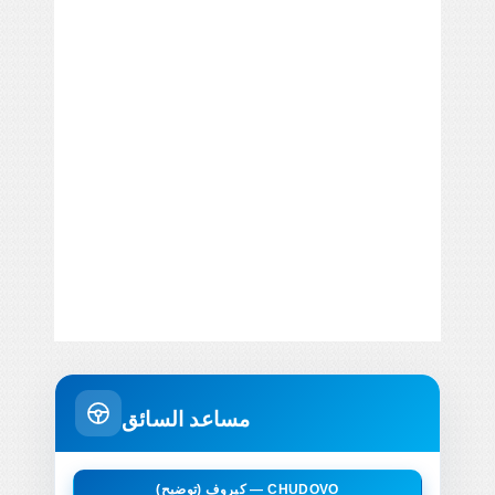
مساعد السائق
كيروف (توضيح) — CHUDOVO