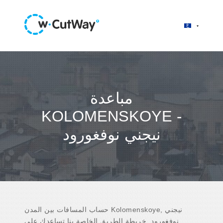
مباعدة
KOLOMENSKOYE -
نيجني نوفغورود
حساب المسافات بين المدن Kolomenskoye, نيجني
نوفغورود. خريطة الطريق الخاصة بنا تساعدك على