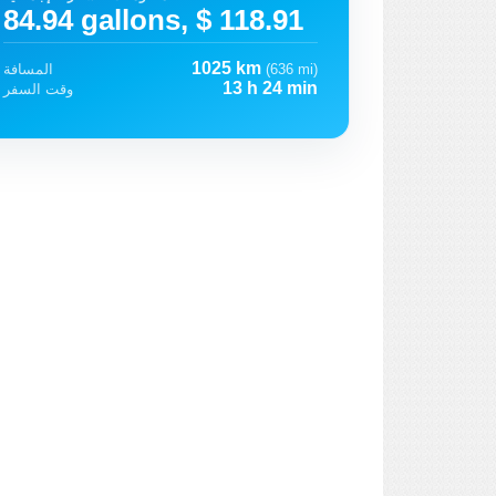
84.94 gallons, $ 118.91
1025 km
(636 mi)
المسافة
13 h 24 min
وقت السفر