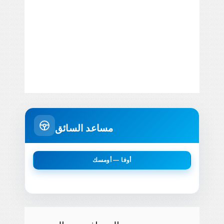
مساعد السائق
أوفا — أومسك