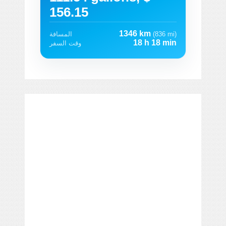
156.15
1346 km
(836 mi)
المسافة
18 h 18 min
وقت السفر