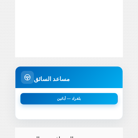
مساعد السائق
بلغراد — أباتين