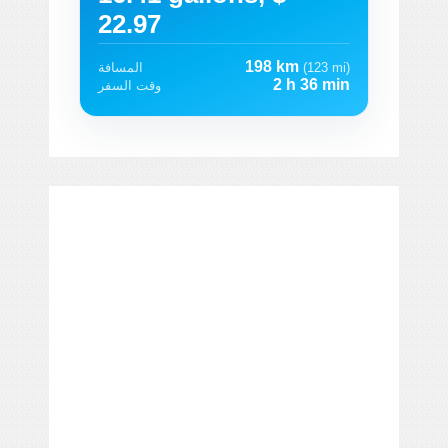
22.97
198 km
(123 mi)
المسافة
2 h 36 min
وقت السفر