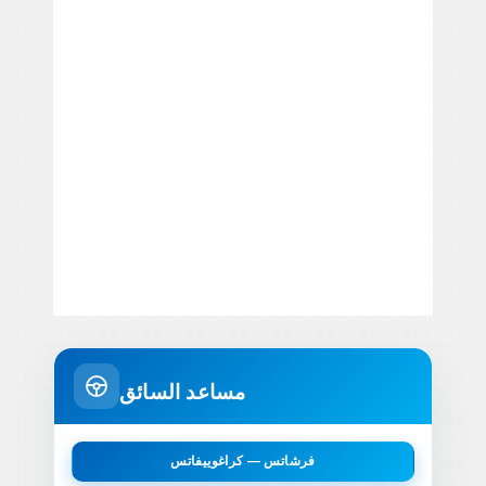
مساعد السائق
فرشاتس — كراغوييفاتس