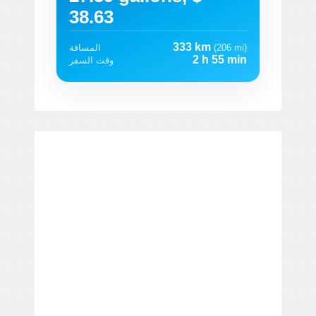
38.63
333 km
(206 mi)
المسافة
2 h 55 min
وقت السفر