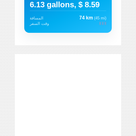
6.13 gallons, $ 8.59
74 km
(45 mi)
المسافة
وقت السفر