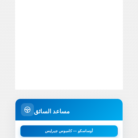
مساعد السائق
أوساسكو — كامبوس جيرايس