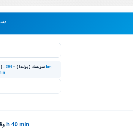
مباعدة 
294 km
Brodnica ( بولندا ) - سوبسك ( بولندا )
~
 min
3 h 40 min
· 