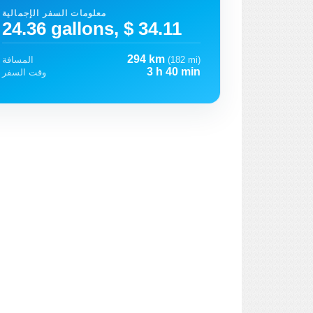
معلومات السفر الإجمالية
24.36 gallons, $ 34.11
294 km
(182 mi)
المسافة
3 h 40 min
وقت السفر