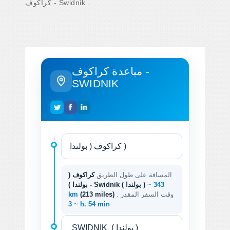
كراكوف - Swidnik .
مباعدة كراكوف -
SWIDNIK
المسافة على طول الطريق
كراكوف (
343
~
بولندا ) - Swidnik ( بولندا )
. وقت السفر المقدر
(213 miles)
km
~
3 h. 54 min