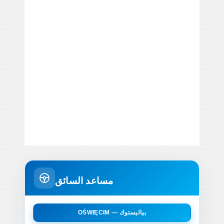
مساعد السائق
OŚWIĘCIM — بياليستوك