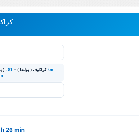
مباعدة EDRZEJOW
81 km
Jedrzejow ( بولندا ) - كراكوف ( بولندا )
~
in
1 h 26 min