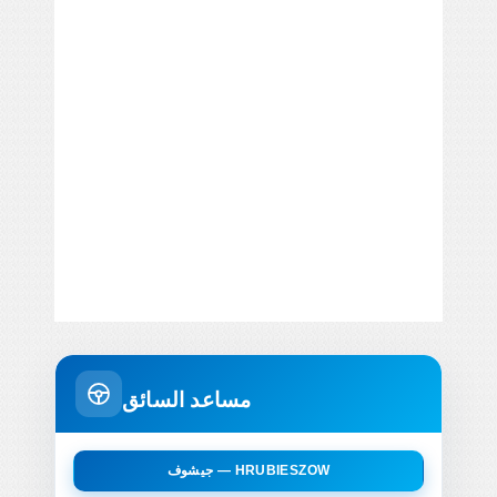
مساعد السائق
جيشوف — HRUBIESZOW