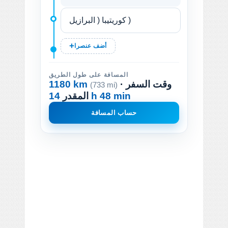
أضف عنصرا
المسافة على طول الطريق
· وقت السفر
1180 km
(733 mi)
14 h 48 min
المقدر
حساب المسافة