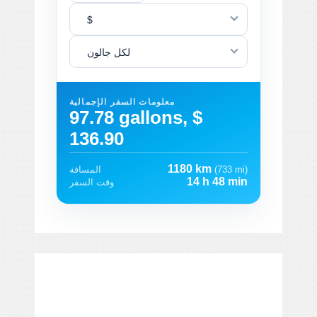
$
لكل جالون
معلومات السفر الإجمالية
97.78 gallons, $
136.90
1180 km
(733 mi)
المسافة
14 h 48 min
وقت السفر