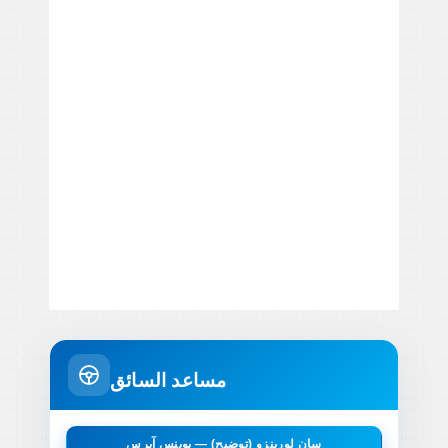
مساعد السائق
سان لورينزو (توضيح) — بوينس آيرس