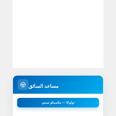
مساعد السائق
تولوكا — مكسيكو سيتي