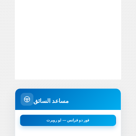
مساعد السائق
فور دو فرانس — لو روبرت