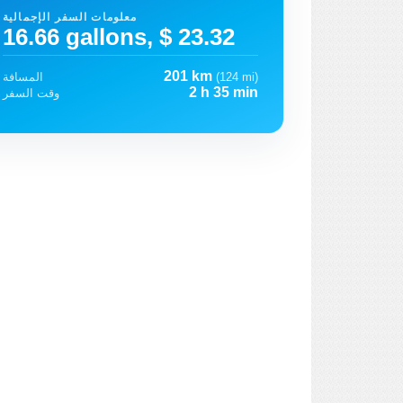
معلومات السفر الإجمالية
16.66 gallons, $ 23.32
201 km
(124 mi)
المسافة
2 h 35 min
وقت السفر