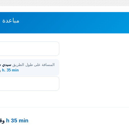
مباعدة س
المسافة على طول الطريق
سيدي سل
2 h. 35 min
.
2 h 35 min
· 