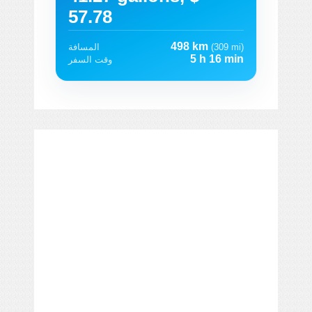
57.78
498 km
(309 mi)
المسافة
5 h 16 min
وقت السفر