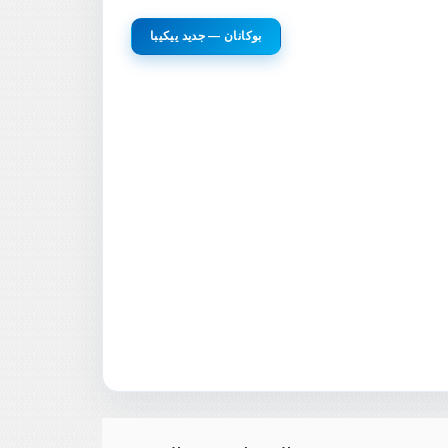
بوكانان — جديد ييكيبا