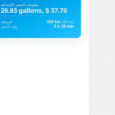
معلومات السفر الإجمالية
26.93 gallons, $ 37.70
325 km
(201 mi)
المسافة
5 h 19 min
وقت السفر