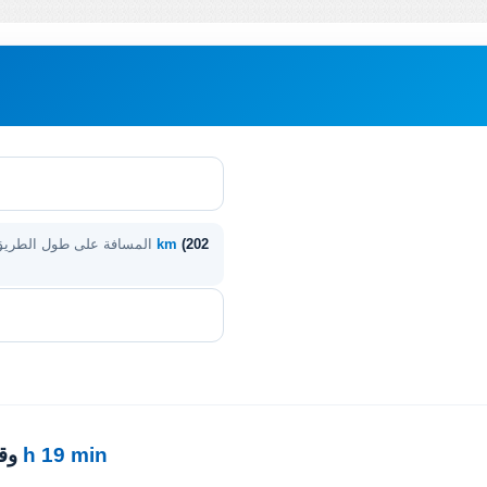
(202
325 km
المسافة على طول الطري
5 h 19 min
· 