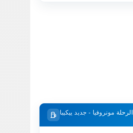
الرحلة
مونروفيا - جديد ييكيبا