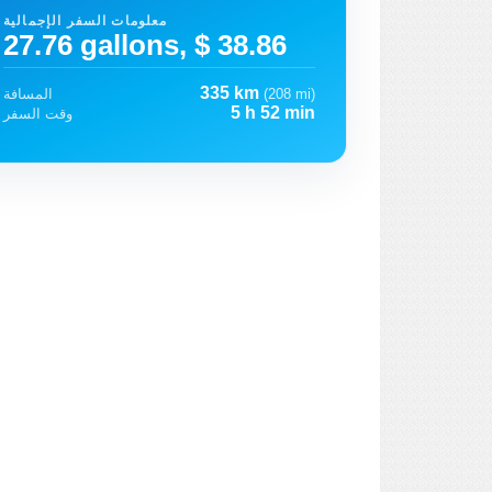
معلومات السفر الإجمالية
27.76 gallons, $ 38.86
335 km
(208 mi)
المسافة
5 h 52 min
وقت السفر