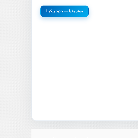
مونروفيا — جديد ييكيبا