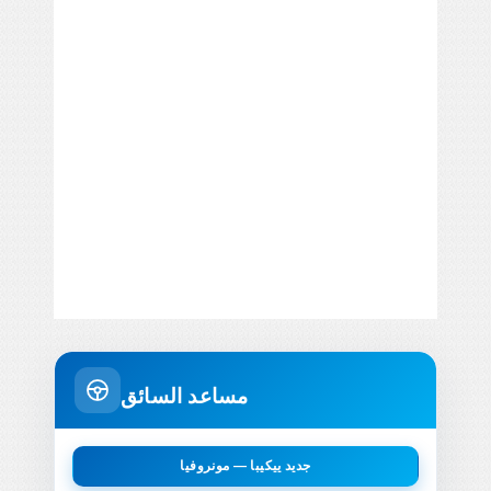
مساعد السائق
جديد ييكيبا — مونروفيا