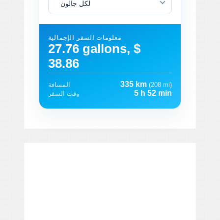
لكل جالون
معلومات السفر الإجمالية
27.76 gallons, $
38.86
335 km
(208 mi)
المسافة
5 h 52 min
وقت السفر