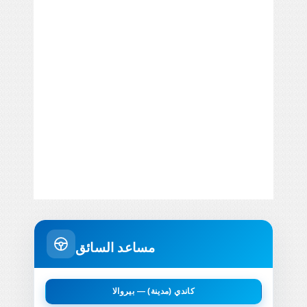
مساعد السائق
كاندي (مدينة) — بيروالا