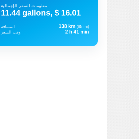
معلومات السفر الإجمالية
11.44 gallons, $ 16.01
138 km
(85 mi)
المسافة
2 h 41 min
وقت السفر