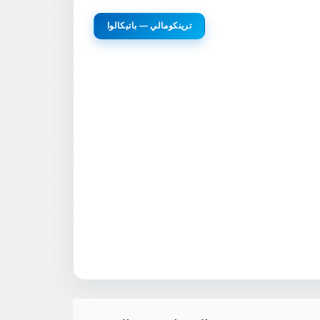
ترينكومالي — باتيكالوا