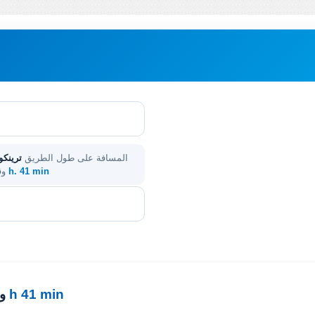
م
المسافة على طول الطريق
ترينكو
2 h. 41 min
. 
2 h 41 min
·