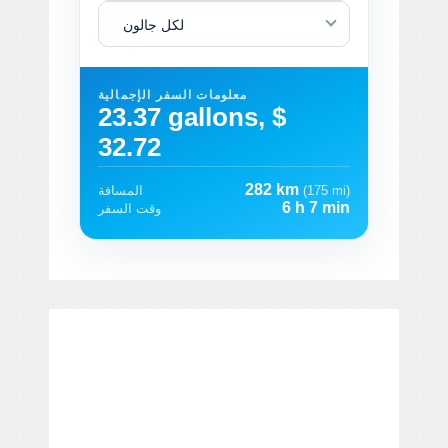
لكل جالون
معلومات السفر الإجمالية
23.37 gallons, $
32.72
282 km
(175 mi)
المسافة
6 h 7 min
وقت السفر