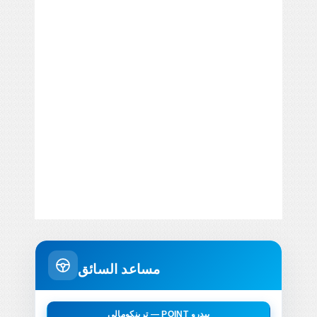
مساعد السائق
ترينكومالي — POINT بيدرو