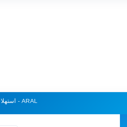
أتيراو - ARAL
استهلا