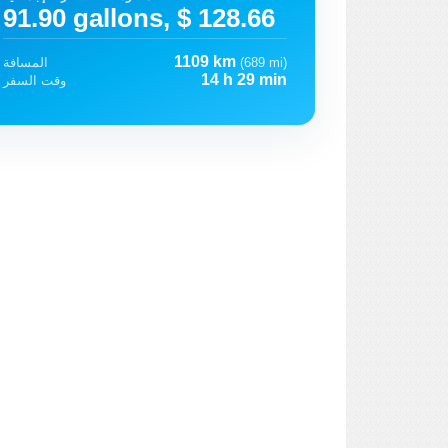
91.90 gallons, $ 128.66
1109 km
(689 mi)
المسافة
14 h 29 min
وقت السفر