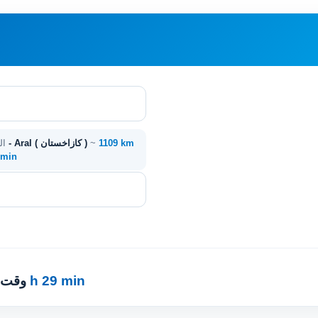
1109 km
~
أتيراو ( كازاخستان ) - Aral ( كازاخستان )
ال
9 min
14 h 29 min
· وقت