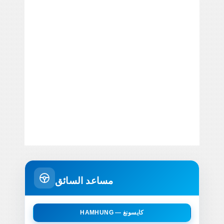
مساعد السائق
HAMHUNG — كايسونغ