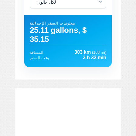
لكل جالون
معلومات السفر الإجمالية
25.11 gallons, $
35.15
303 km
(188 mi)
المسافة
3 h 33 min
وقت السفر