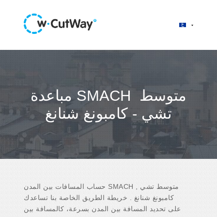
مباعدة SMACH متوسط ​​
تشي - كامبونغ شنانغ
حساب المسافات بين المدن SMACH متوسط ​​تشي ,
كامبونغ شنانغ . خريطة الطريق الخاصة بنا تساعدك
على تحديد المسافة بين المدن بسرعة، كالمسافة بين