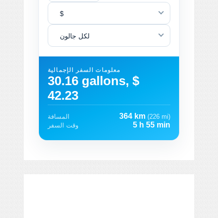
$
لكل جالون
معلومات السفر الإجمالية
30.16 gallons, $
42.23
364 km
(226 mi)
المسافة
5 h 55 min
وقت السفر