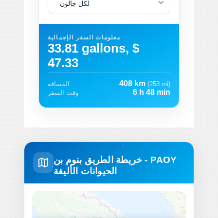
لكل جالون
معلومات السفر الإجمالية
33.81 gallons, $
47.33
408 km
(253 mi)
المسافة
6 h 48 min
وقت السفر
خريطة الطريق بنوم بن - PAOY
الحيوانات الأليفة