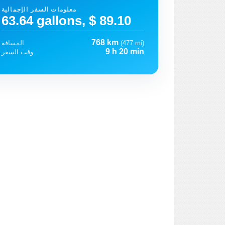
معلومات السفر الإجمالية
63.64 gallons, $ 89.10
768 km
(477 mi)
المسافة
9 h 20 min
وقت السفر