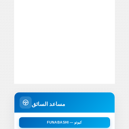
مساعد السائق
FUNABASHI — كيوتو