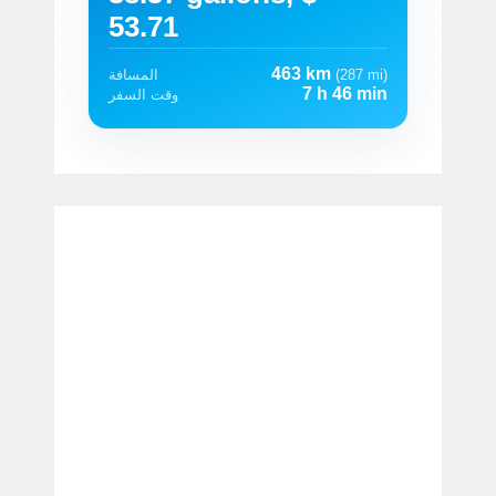
53.71
463 km
(287 mi)
المسافة
7 h 46 min
وقت السفر