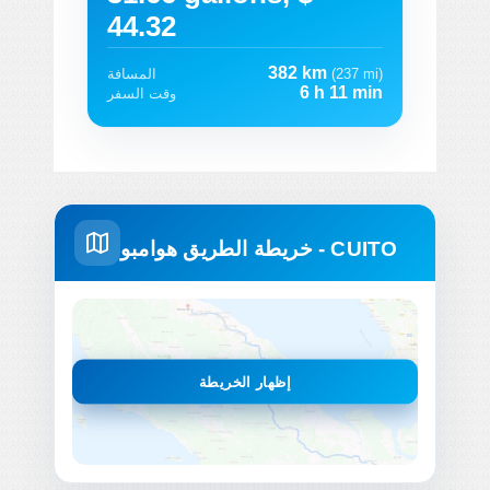
44.32
382 km
(237 mi)
المسافة
6 h 11 min
وقت السفر
خريطة الطريق هوامبو - CUITO
إظهار الخريطة