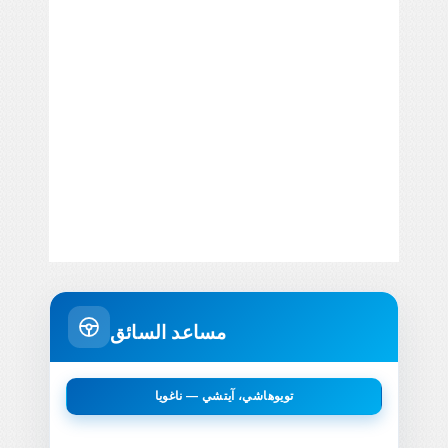
مساعد السائق
تويوهاشي، آيتشي — ناغويا