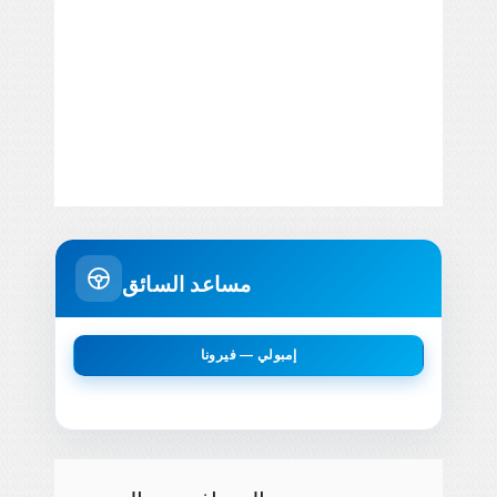
مساعد السائق
إمبولي — فيرونا