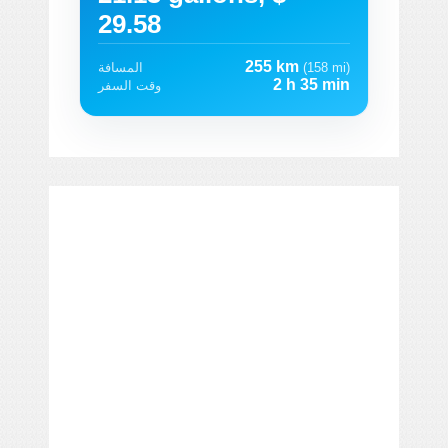
29.58
255 km
(158 mi)
المسافة
2 h 35 min
وقت السفر